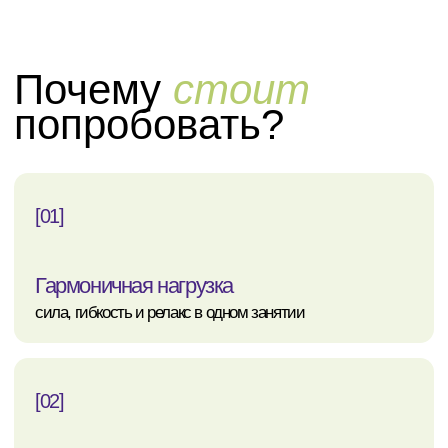
[03]
Работа в парах
новый опыт общения через движение
[04]
Для любого уровня
научим с нуля и поможем расти
[05]
Малые группы
индивидуальный подход
[06]