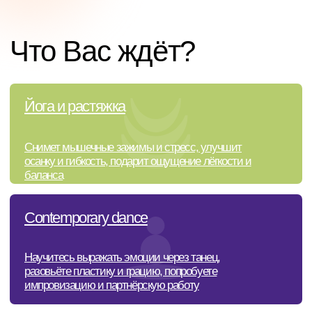
Научитесь выражать эмоции через танец,
разовьёте пластику и грацию, попробуете
импровизацию и партнёрскую работу
Почему
стоит
попробовать?
[01]
Гармоничная нагрузка
сила, гибкость и релакс в одном занятии
[02]
Разнообразие практик
никогда не будет скучно